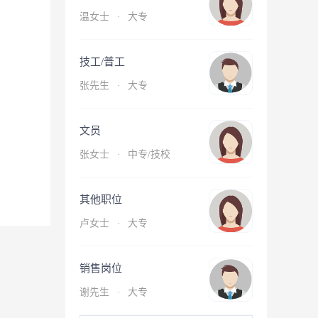
温女士
·
大专
技工/普工
张先生
·
大专
文员
张女士
·
中专/技校
其他职位
卢女士
·
大专
销售岗位
谢先生
·
大专