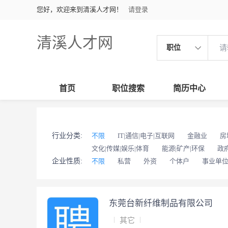
您好，欢迎来到清溪人才网！
请登录
清溪人才网
职位
首页
职位搜索
简历中心
行业分类:
不限
IT|通信|电子|互联网
金融业
房
文化|传媒|娱乐|体育
能源|矿产|环保
政
企业性质:
不限
私营
外资
个体户
事业单
东莞台新纤维制品有限公司
其它