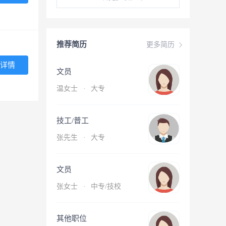
推荐简历
更多简历
详情
文员
温女士
·
大专
技工/普工
张先生
·
大专
文员
张女士
·
中专/技校
其他职位