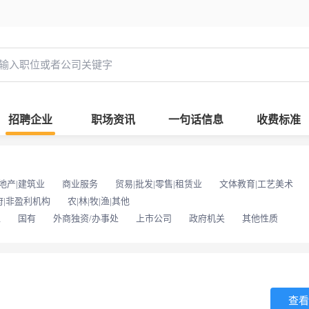
招聘企业
职场资讯
一句话信息
收费标准
地产|建筑业
商业服务
贸易|批发|零售|租赁业
文体教育|工艺美术
府|非盈利机构
农|林|牧|渔|其他
位
国有
外商独资/办事处
上市公司
政府机关
其他性质
查看